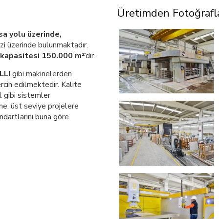
Üretimden Fotoğrafl
sa yolu üzerinde,
azi üzerinde bulunmaktadır.
 kapasitesi 150.000 m²
’dir.
LLI
gibi makinelerden
cih edilmektedir. Kalite
l gibi sistemler
ne, üst seviye projelere
dartlarını buna göre