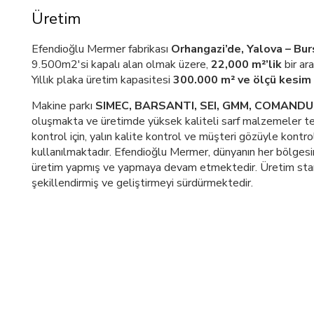
Üretim
Efendioğlu Mermer fabrikası
Orhangazi’de, Yalova – Bur
9.500m2'si kapalı alan olmak üzere,
22,000 m²’lik
bir ar
Yıllık plaka üretim kapasitesi
300.000 m² ve ölçü kesim
Makine parkı
SIMEC, BARSANTI, SEI, GMM, COMANDU
oluşmakta ve üretimde yüksek kaliteli sarf malzemeler ter
kontrol için, yalın kalite kontrol ve müşteri gözüyle kontro
kullanılmaktadır. Efendioğlu Mermer, dünyanın her bölgesi
üretim yapmış ve yapmaya devam etmektedir. Üretim stan
şekillendirmiş ve geliştirmeyi sürdürmektedir.