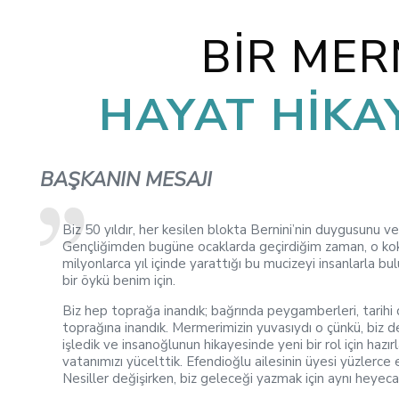
BİR ME
HAYAT HİKA
BAŞKANIN MESAJI
Biz 50 yıldır, her kesilen blokta Bernini’nin duygusunu 
Gençliğimden bugüne ocaklarda geçirdiğim zaman, o ko
milyonlarca yıl içinde yarattığı bu mucizeyi insanlarla b
bir öykü benim için.
Biz hep toprağa inandık; bağrında peygamberleri, tarihi 
toprağına inandık. Mermerimizin yuvasıydı o çünkü, biz de
işledik ve insanoğlunun hikayesinde yeni bir rol için hazı
vatanımızı yücelttik. Efendioğlu ailesinin üyesi yüzlerce e
Nesiller değişirken, biz geleceği yazmak için aynı heyecan