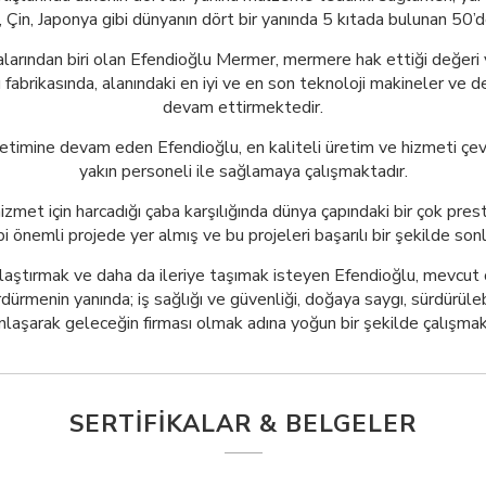
i, Çin, Japonya gibi dünyanın dört bir yanında 5 kıtada bulunan 50
larından biri olan Efendioğlu Mermer, mermere hak ettiği değeri 
abrikasında, alanındaki en iyi ve en son teknoloji makineler ve de
devam ettirmektedir.
retimine devam eden Efendioğlu, en kaliteli üretim ve hizmeti çev
yakın personeli ile sağlamaya çalışmaktadır.
izmet için harcadığı çaba karşılığında dünya çapındaki bir çok prestij
i önemli projede yer almış ve bu projeleri başarılı bir şekilde sonl
tırmak ve daha da ileriye taşımak isteyen Efendioğlu, mevcut oc
dürmenin yanında; iş sağlığı ve güvenliği, doğaya saygı, sürdürülebi
laşarak geleceğin firması olmak adına yoğun bir şekilde çalışmak
SERTIFIKALAR & BELGELER