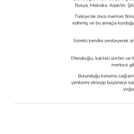
Rusya, Meksika, Arjantin, Şil
Türkiye’de öncü mermer firma
edinmiş ve bu amaçla kurduğu f
Sürekli kendini yenileyerek ü
Efendioğlu, kaliteli üretim ve h
merkezi gib
Bulunduğu konumu sağlamlaş
yenilerini ekleyip büyümeyi sür
yoğun