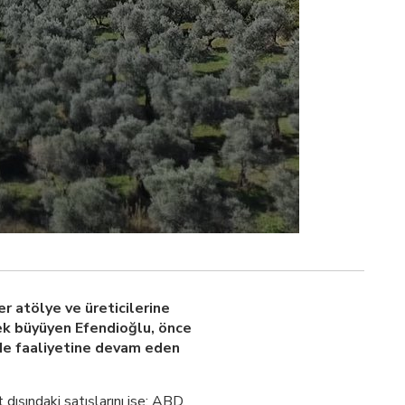
r atölye ve üreticilerine
ek büyüyen Efendioğlu, önce
zde faaliyetine devam eden
dışındaki satışlarını ise; ABD,