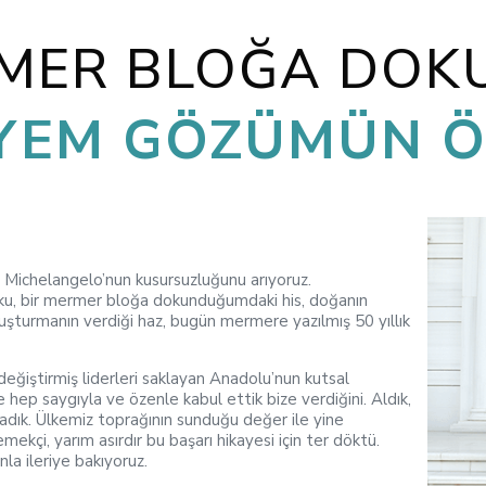
RMER BLOĞA DOK
YEM GÖZÜMÜN Ö
ve Michelangelo’nun kusursuzluğunu arıyoruz.
ku, bir mermer bloğa dokunduğumdaki his, doğanın
uluşturmanın verdiği haz, bugün mermere yazılmış 50 yıllık
değiştirmiş liderleri saklayan Anadolu’nun kutsal
 hep saygıyla ve özenle kabul ettik bize verdiğini. Aldık,
rladık. Ülkemiz toprağının sunduğu değer ile yine
mekçi, yarım asırdır bu başarı hikayesi için ter döktü.
la ileriye bakıyoruz.