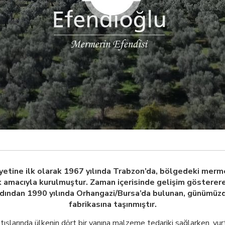
etine ilk olarak 1967 yılında Trabzon’da, bölgedeki merme
amacıyla kurulmuştur. Zaman içerisinde gelişim gösterer
ardından 1990 yılında Orhangazi/Bursa’da bulunan, günümü
fabrikasına taşınmıştır.
tışlarında ülkenin dört bir yanına malzeme tedariki sağlarken, yurt 