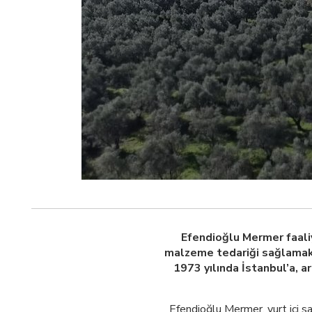
Efendioğlu Mermer faaliy
malzeme tedariği sağlamak 
1973 yılında İstanbul’a, 
Efendioğlu Mermer, yurt içi sa