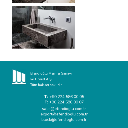
Efendioğlu Mermer Sanayi
ve Ticaret A.Ş.
Tüm hakları saklıdır.
T:
+90 224 586 00 05
F:
+90 224 586 00 07
satis@efendioglu.com.tr
export@efendioglu.com.tr
block@efendioglu.com.tr