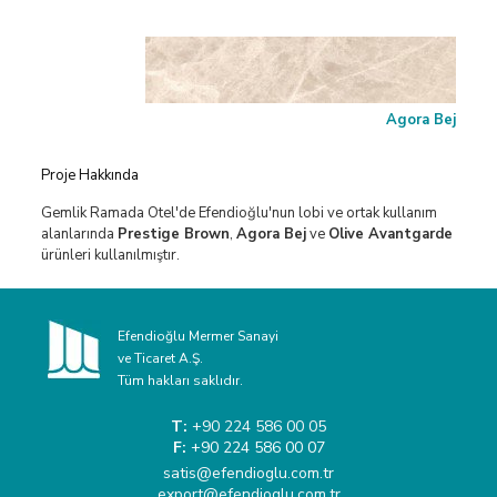
Agora Bej
Proje Hakkında
Gemlik Ramada Otel'de Efendioğlu'nun lobi ve ortak kullanım
alanlarında
Prestige Brown
,
Agora Bej
ve
Olive Avantgarde
ürünleri kullanılmıştır.
Efendioğlu Mermer Sanayi
ve Ticaret A.Ş.
Tüm hakları saklıdır.
T:
+90 224 586 00 05
F:
+90 224 586 00 07
satis@efendioglu.com.tr
export@efendioglu.com.tr